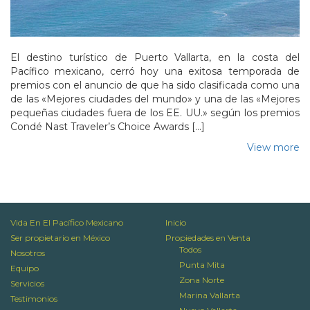
El destino turístico de Puerto Vallarta, en la costa del
Pacífico mexicano, cerró hoy una exitosa temporada de
premios con el anuncio de que ha sido clasificada como una
de las «Mejores ciudades del mundo» y una de las «Mejores
pequeñas ciudades fuera de los EE. UU.» según los premios
Condé Nast Traveler’s Choice Awards […]
View more
Vida En El Pacífico Mexicano
Inicio
Ser propietario en México
Propiedades en Venta
Todos
Nosotros
Punta Mita
Equipo
Zona Norte
Servicios
Marina Vallarta
Testimonios