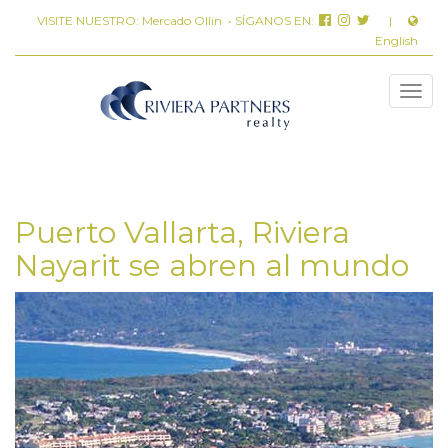
VISITE NUESTRO:
Mercado Ollin
• SÍGANOS EN:
|
English
Puerto Vallarta, Riviera
Nayarit se abren al mundo