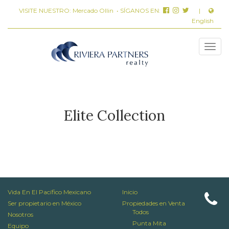
VISITE NUESTRO:
Mercado Ollin
• SÍGANOS EN:
|
English
Elite Collection
Vida En El Pacífico Mexicano
Inicio
Ser propietario en México
Propiedades en Venta
Todos
Nosotros
Punta Mita
Equipo