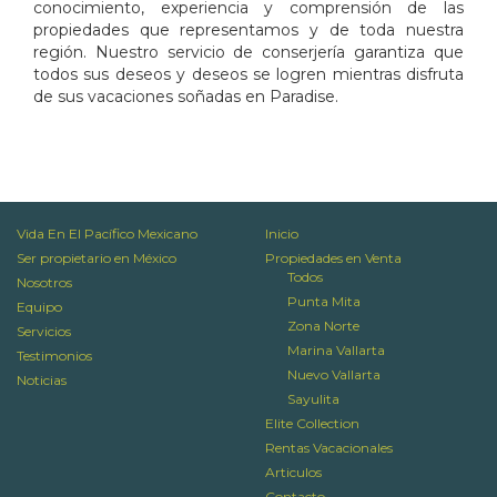
conocimiento, experiencia y comprensión de las
propiedades que representamos y de toda nuestra
región. Nuestro servicio de conserjería garantiza que
todos sus deseos y deseos se logren mientras disfruta
de sus vacaciones soñadas en Paradise.
Vida En El Pacífico Mexicano
Inicio
Ser propietario en México
Propiedades en Venta
Todos
Nosotros
Punta Mita
Equipo
Zona Norte
Servicios
Marina Vallarta
Testimonios
Nuevo Vallarta
Noticias
Sayulita
Elite Collection
Rentas Vacacionales
Articulos
Contacto