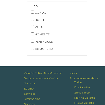
Tipo
CONDO
HOUSE
VILLA
HOMESITE
PENTHOUSE
COMMERCIAL
Vida En El Pacífico Mexicano
Inicio
Ser propietario en México
Propiedades en Venta
Todos
Nosotros
Punta Mita
Equipo
Zona Norte
Servicios
Marina Vallarta
Testimonios
Nuevo Vallarta
Noticias