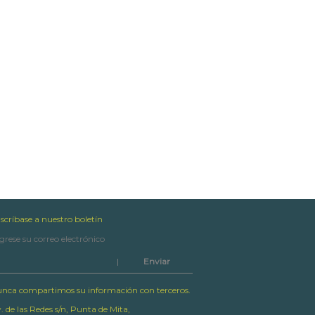
scríbase a nuestro boletín
|
nca compartimos su información con terceros.
. de las Redes s/n, Punta de Mita,