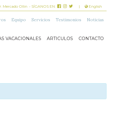
O:
Mercado Ollin
• SÍGANOS EN:
|
English
ros
Equipo
Servicios
Testimonios
Noticias
AS VACACIONALES
ARTICULOS
CONTACTO