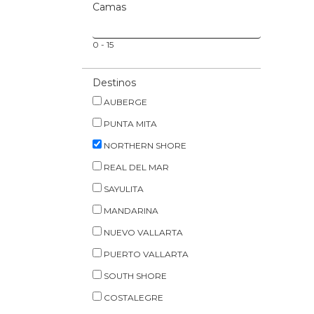
Camas
0
-
15
Destinos
AUBERGE
PUNTA MITA
NORTHERN SHORE
REAL DEL MAR
SAYULITA
MANDARINA
NUEVO VALLARTA
PUERTO VALLARTA
SOUTH SHORE
COSTALEGRE